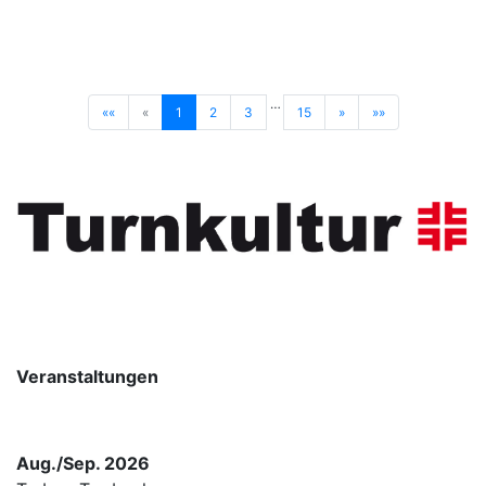
…
««
«
1
2
3
15
»
»»
Veranstaltungen
Aug./Sep. 2026